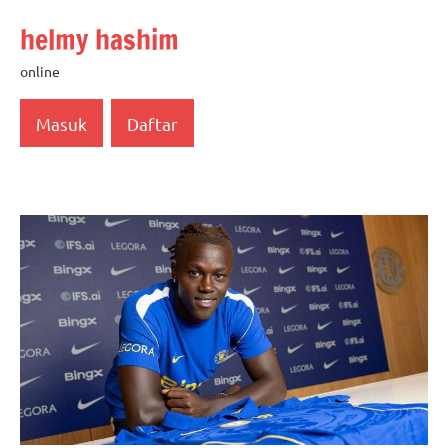
Skip
helmy hashim
to
content
online
Masuk
Daftar