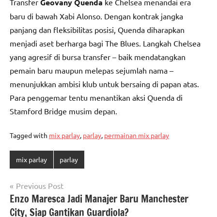
Transfer
Geovany Quenda
ke Chelsea menandai era
baru di bawah Xabi Alonso. Dengan kontrak jangka
panjang dan fleksibilitas posisi, Quenda diharapkan
menjadi aset berharga bagi The Blues. Langkah Chelsea
yang agresif di bursa transfer – baik mendatangkan
pemain baru maupun melepas sejumlah nama –
menunjukkan ambisi klub untuk bersaing di papan atas.
Para penggemar tentu menantikan aksi Quenda di
Stamford Bridge musim depan.
Tagged with
mix parlay
,
parlay
,
permainan mix parlay
mix parlay
parlay
Post
Previous Post
Enzo Maresca Jadi Manajer Baru Manchester
navigation
City, Siap Gantikan Guardiola?