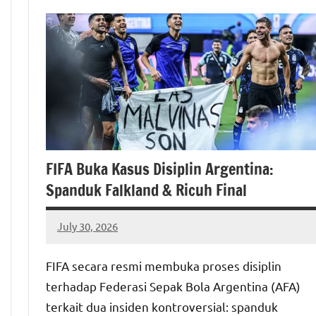
FIFA Buka Kasus Disiplin Argentina:
Spanduk Falkland & Ricuh Final
July 30, 2026
ngeslot
gacor
FIFA secara resmi membuka proses disiplin
terhadap Federasi Sepak Bola Argentina (AFA)
terkait dua insiden kontroversial: spanduk