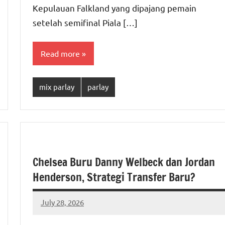
Kepulauan Falkland yang dipajang pemain
setelah semifinal Piala […]
Read more
mix parlay
parlay
Chelsea Buru Danny Welbeck dan Jordan
Henderson, Strategi Transfer Baru?
July 28, 2026
ngeslot
gacor