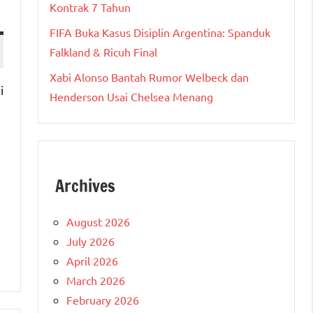
Kontrak 7 Tahun
FIFA Buka Kasus Disiplin Argentina: Spanduk
Falkland & Ricuh Final
Xabi Alonso Bantah Rumor Welbeck dan
i
Henderson Usai Chelsea Menang
Archives
August 2026
July 2026
April 2026
March 2026
February 2026