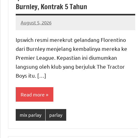
Burnley, Kontrak 5 Tahun
August 5, 2026
ngeslot
gacor
Ipswich resmi merekrut gelandang Florentino
dari Burnley menjelang kembalinya mereka ke
Premier League. Kepastian ini diumumkan
langsung oleh klub yang berjuluk The Tractor
Boys itu. […]
Read more
mix parlay
parlay