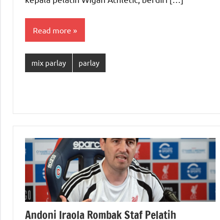
Read more
mix parlay
parlay
Andoni Iraola Rombak Staf Pelatih