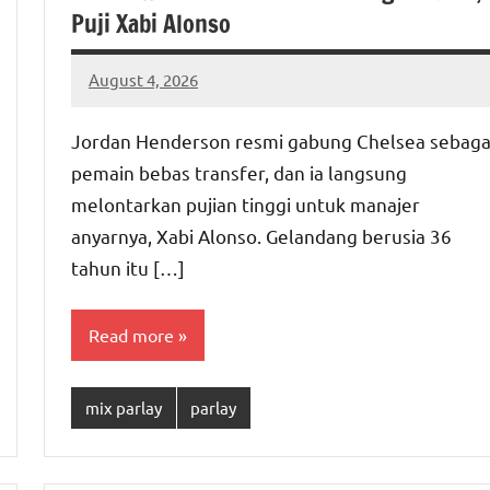
Puji Xabi Alonso
August 4, 2026
ngeslot
gacor
Jordan Henderson resmi gabung Chelsea sebaga
pemain bebas transfer, dan ia langsung
melontarkan pujian tinggi untuk manajer
anyarnya, Xabi Alonso. Gelandang berusia 36
tahun itu […]
Read more
mix parlay
parlay