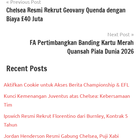
Post
Previous Post
Chelsea Resmi Rekrut Geovany Quenda dengan
navigation
Biaya £40 Juta
Next Post
FA Pertimbangkan Banding Kartu Merah
Quansah Piala Dunia 2026
Recent Posts
Aktifkan Cookie untuk Akses Berita Championship & EFL
Kunci Kemenangan Juventus atas Chelsea: Kebersamaan
Tim
Ipswich Resmi Rekrut Florentino dari Burnley, Kontrak 5
Tahun
Jordan Henderson Resmi Gabung Chelsea, Puji Xabi