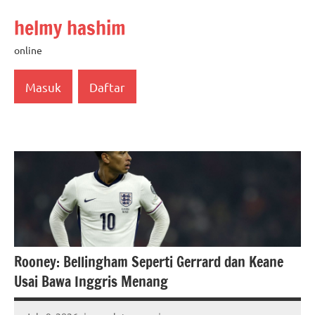
Skip
helmy hashim
to
content
online
Masuk
Daftar
Rooney: Bellingham Seperti Gerrard dan Keane
Usai Bawa Inggris Menang