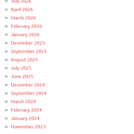
July 2026
April 2026
March 2026
February 2026
January 2026
December 2025
September 2025
August 2025
July 2025
June 2025
December 2024
September 2024
March 2024
February 2024
January 2024
November 2023