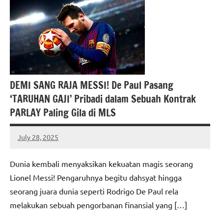
DEMI SANG RAJA MESSI! De Paul Pasang
‘TARUHAN GAJI’ Pribadi dalam Sebuah Kontrak
PARLAY Paling Gila di MLS
July 28, 2025
helmy
Dunia kembali menyaksikan kekuatan magis seorang
Lionel Messi! Pengaruhnya begitu dahsyat hingga
seorang juara dunia seperti Rodrigo De Paul rela
melakukan sebuah pengorbanan finansial yang […]