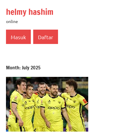
Skip
helmy hashim
to
content
online
Masuk
Daftar
Month:
July 2025