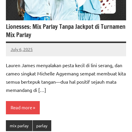
Lionesses: Mix Parlay Tanpa Jackpot di Turnamen
Mix Parlay
July 6, 2025
helmy
Lauren James menyalakan pesta kecil di lini serang, dan
cameo singkat Michelle Agyemang sempat membuat kita
semua bertepuk tangan—dua hal positif sejauh mata
memandang di […]
Read more
mix parlay
parlay