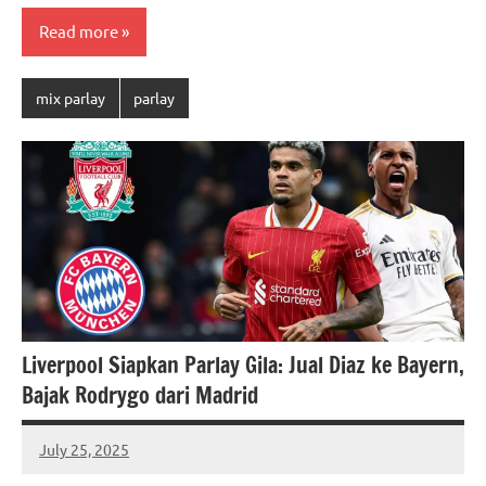
Read more
mix parlay
parlay
Liverpool Siapkan Parlay Gila: Jual Diaz ke Bayern,
Bajak Rodrygo dari Madrid
July 25, 2025
helmy