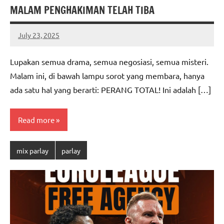
MALAM PENGHAKIMAN TELAH TIBA
July 23, 2025
helmy
Lupakan semua drama, semua negosiasi, semua misteri.
Malam ini, di bawah lampu sorot yang membara, hanya
ada satu hal yang berarti: PERANG TOTAL! Ini adalah […]
Read more
mix parlay
parlay