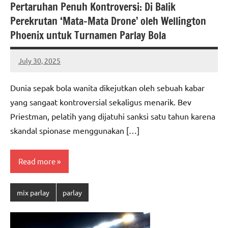
Pertaruhan Penuh Kontroversi: Di Balik
Perekrutan ‘Mata-Mata Drone’ oleh Wellington
Phoenix untuk Turnamen Parlay Bola
July 30, 2025
helmy
Dunia sepak bola wanita dikejutkan oleh sebuah kabar
yang sangaat kontroversial sekaligus menarik. Bev
Priestman, pelatih yang dijatuhi sanksi satu tahun karena
skandal spionase menggunakan […]
Read more
mix parlay
parlay