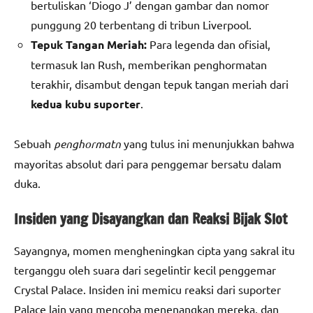
bertuliskan ‘Diogo J’ dengan gambar dan nomor
punggung 20 terbentang di tribun Liverpool.
Tepuk Tangan Meriah:
Para legenda dan ofisial,
termasuk Ian Rush, memberikan penghormatan
terakhir, disambut dengan tepuk tangan meriah dari
kedua kubu suporter
.
Sebuah
penghormatn
yang tulus ini menunjukkan bahwa
mayoritas absolut dari para penggemar bersatu dalam
duka.
Insiden yang Disayangkan dan Reaksi Bijak Slot
Sayangnya, momen mengheningkan cipta yang sakral itu
terganggu oleh suara dari segelintir kecil penggemar
Crystal Palace. Insiden ini memicu reaksi dari suporter
Palace lain yang mencoba menenangkan mereka, dan