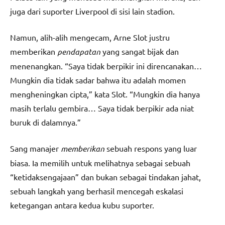
juga dari suporter Liverpool di sisi lain stadion.
Namun, alih-alih mengecam, Arne Slot justru
memberikan
pendapatan
yang sangat bijak dan
menenangkan. “Saya tidak berpikir ini direncanakan…
Mungkin dia tidak sadar bahwa itu adalah momen
mengheningkan cipta,” kata Slot. “Mungkin dia hanya
masih terlalu gembira… Saya tidak berpikir ada niat
buruk di dalamnya.”
Sang manajer
memberikan
sebuah respons yang luar
biasa. Ia memilih untuk melihatnya sebagai sebuah
“ketidaksengajaan” dan bukan sebagai tindakan jahat,
sebuah langkah yang berhasil mencegah eskalasi
ketegangan antara kedua kubu suporter.