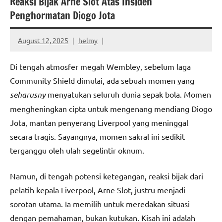
Reaksi Bijak Arne Slot Atas Insiden
Penghormatan Diogo Jota
August 12, 2025
helmy
Di tengah atmosfer megah Wembley, sebelum laga
Community Shield dimulai, ada sebuah momen yang
seharusny
menyatukan seluruh dunia sepak bola. Momen
mengheningkan cipta untuk mengenang mendiang Diogo
Jota, mantan penyerang Liverpool yang meninggal
secara tragis. Sayangnya, momen sakral ini sedikit
terganggu oleh ulah segelintir oknum.
Namun, di tengah potensi ketegangan, reaksi bijak dari
pelatih kepala Liverpool, Arne Slot, justru menjadi
sorotan utama. Ia memilih untuk meredakan situasi
dengan pemahaman, bukan kutukan. Kisah ini adalah