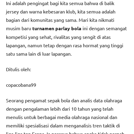
Ini adalah pengingat bagi kita semua bahwa di balik
jersey dan warna kebesaran klub, kita semua adalah
bagian dari komunitas yang sama. Mari kita nikmati
musim baru
turnamen parlay bola
ini dengan semangat
kompetisi yang sehat, rivalitas yang sengit di atas
lapangan, namun tetap dengan rasa hormat yang tinggi
satu sama lain di luar lapangan.
Ditulis oleh:
copacobana99
Seorang pengamat sepak bola dan analis data olahraga
dengan pengalaman lebih dari 10 tahun yang telah
menulis untuk berbagai media olahraga nasional dan
memiliki spesialisasi dalam menganalisis tren taktik di
liga-liga top Eropa. Ia percaya bahwa angka tidak pernah