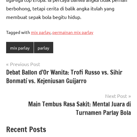
berbohong, tetapi cerita di balik angka itulah yang
membuat sepak bola begitu hidup.
Tagged with
mix parlay
,
permainan mix parlay
mix parlay
parlay
Post
Previous Post
Debat Ballon d’Or Wanita: Trofi Russo vs. Sihir
navigation
Bonmatí vs. Kejeniusan Guijarro
Next Post
Main Tembus Rasa Sakit: Mental Juara di
Turnamen Parlay Bola
Recent Posts