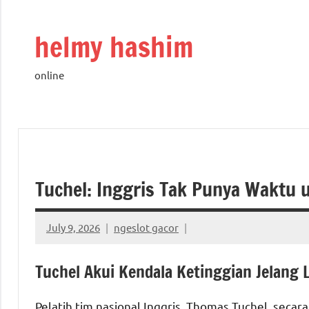
Skip
to
helmy hashim
content
online
Tuchel: Inggris Tak Punya Waktu 
July 9, 2026
ngeslot gacor
Tuchel Akui Kendala Ketinggian Jelang
Pelatih tim nasional Inggris, Thomas Tuchel, seca