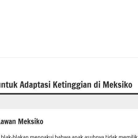
untuk Adaptasi Ketinggian di Meksiko
 Lawan Meksiko
ra blak-blakan mengakui bahwa anak asuhnya tidak memilik