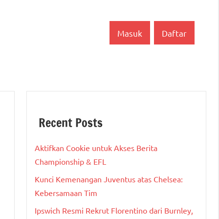
Masuk
Daftar
Recent Posts
Aktifkan Cookie untuk Akses Berita
Championship & EFL
Kunci Kemenangan Juventus atas Chelsea:
Kebersamaan Tim
Ipswich Resmi Rekrut Florentino dari Burnley,