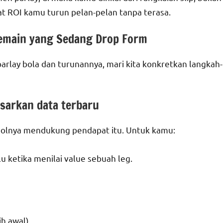
at ROI kamu turun pelan-pelan tanpa terasa.
Pemain yang Sedang Drop Form
parlay bola dan turunannya, mari kita konkretkan langkah-
asarkan data terbaru
golnya mendukung pendapat itu. Untuk kamu:
 ketika menilai value sebuah leg.
h awal).