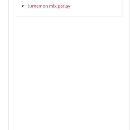
turnamen mix parlay