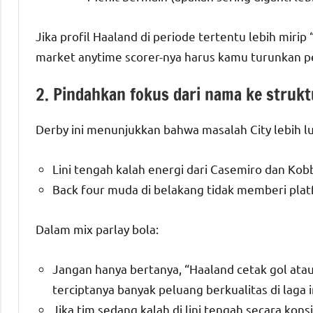
Jika profil Haaland di periode tertentu lebih mirip
market anytime scorer-nya harus kamu turunkan per
2. Pindahkan fokus dari nama ke strukt
Derby ini menunjukkan bahwa masalah City lebih lu
Lini tengah kalah energi dari Casemiro dan Kob
Back four muda di belakang tidak memberi plat
Dalam mix parlay bola:
Jangan hanya bertanya, “Haaland cetak gol atau
terciptanya banyak peluang berkualitas di laga i
Jika tim sedang kalah di lini tengah secara kon