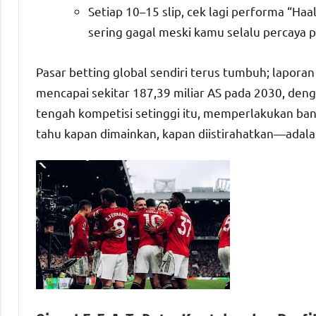
Setiap 10–15 slip, cek lagi performa “Ha
sering gagal meski kamu selalu percaya 
Pasar betting global sendiri terus tumbuh; laporan
mencapai sekitar 187,39 miliar AS pada 2030, den
tengah kompetisi setinggi itu, memperlakukan ban
tahu kapan dimainkan, kapan diistirahatkan—adalah