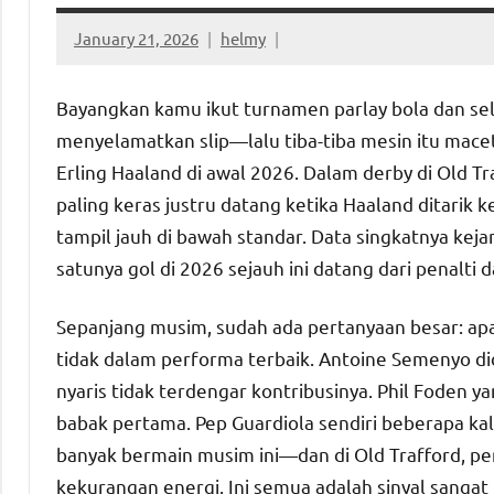
January 21, 2026
helmy
Bayangkan kamu ikut turnamen parlay bola dan sel
menyelamatkan slip—lalu tiba-tiba mesin itu macet
Erling Haaland di awal 2026. Dalam derby di Old Tr
paling keras justru datang ketika Haaland ditarik k
tampil jauh di bawah standar. Data singkatnya keja
satunya gol di 2026 sejauh ini datang dari penalti
Sepanjang musim, sudah ada pertanyaan besar: apa
tidak dalam performa terbaik. Antoine Semenyo did
nyaris tidak terdengar kontribusinya. Phil Foden y
babak pertama. Pep Guardiola sendiri beberapa kal
banyak bermain musim ini—dan di Old Trafford, pe
kekurangan energi. Ini semua adalah sinyal sanga