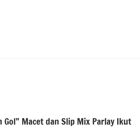
 Gol” Macet dan Slip Mix Parlay Ikut