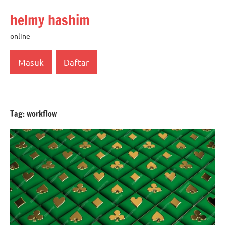
Skip
helmy hashim
to
content
online
Masuk
Daftar
Tag:
workflow