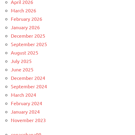
April 2026
March 2026
February 2026
January 2026
December 2025
September 2025
August 2025
July 2025
June 2025
December 2024
September 2024
March 2024
February 2024
January 2024
November 2023
copacobana99