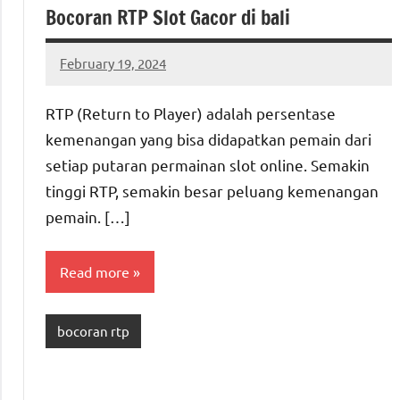
Bocoran RTP Slot Gacor di bali
February 19, 2024
helmy
RTP (Return to Player) adalah persentase
kemenangan yang bisa didapatkan pemain dari
setiap putaran permainan slot online. Semakin
tinggi RTP, semakin besar peluang kemenangan
pemain. […]
Read more
bocoran rtp